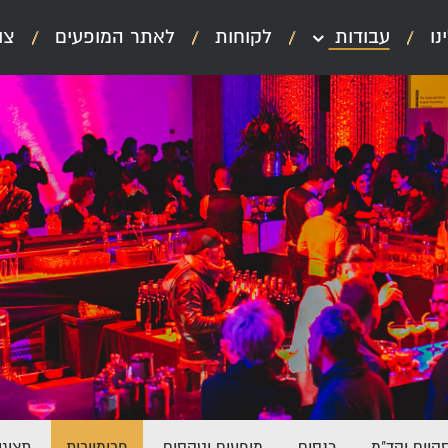
נו
עבודות
לקוחות
לאתר המופעים
צו
קיים וקד"מ
כנסים
מופעים וטקסים
פרימיירות
תצוגו